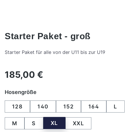
Starter Paket - groß
Starter Paket für alle von der U11 bis zur U19
185,00 €
Regulärer Preis:
auswählen
Hosengröße
128
140
152
164
L
XL
M
S
XXL